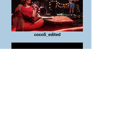
coco5_edited
coco4