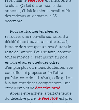
rêve, mais le
Père Noël
en a marre. Ìl a
le blues. Ça fait des années et des
années qu'il fait le même travail, offrir
des cadeaux aux enfants le 25
décembre.
Pour se changer les idées et
retrouver une nouvelle jeunesse, il a
décidé de se trouver un autre travail,
histoire de s'occuper un peu durant le
reste de l'année. Pour se faire, comme
tout le monde, il s'est inscrit au pôle
emploi et après quelques offres
d'emploi plus ou moins douteuses, son
conseiller lui propose enfin l'offre
parfaite, celle dont il rêvait, celle qui est
à la hauteur de ses compétences, une
offre d'emploi de
détective privé.
Après s'être acheté la parfaite tenue
du détective privé,
le Père Noël
est prêt
pour sa première mission et ce n'est
pas une mission facile. Le sabre laser